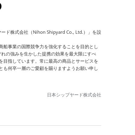
Nihon Shipyard Co., Ltd.）」を設
商船事業の国際競争力を強化することを目的とし
ぞれの強みを生かした提携の効果を最大限にすべ
を目指しています。常に最高の商品とサービスを
とも何卒一層のご愛顧を賜りますようお願い申し
日本シップヤード株式会社
の基本設計承認（AiP）を船級協会から取得
型確立に向けた共同検討を開始
RS)」をClassNKから取得へ