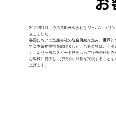
2025年3月28日
2025年4月1日付け重要
2025年3月6日
大阪大学大学院工学研究科
2021年1月、今治造船株式会社とジャパン マリンユナ
2025年3月3日
執行役員制度導入につい
立しました。
各国において造船会社の統合再編が進み、世界的
2025年1月1日
2025年1月1日付 役員体
て資本業務提携を結びました。合弁会社は、今治
く、より一層のスピード感をもって従来の枠組み
2024年10月15日
4社コンソーシアムでの
お客様に提供し、持続的な成長を実現することを
上げます。
2024年9月30日
日本シップヤード株式会社 
2024年9月18日
2028年以降の国際間⼤規
2024年8月27日
2028年以降の国際間大規
2024年8月19日
世界初 アンモニア燃料アンモニア