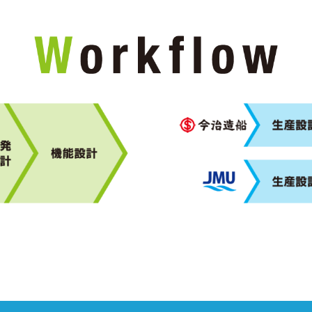
とのアンモニア燃料船に関する4者覚書締結
ONE INNOVATION”と“ONE INFINITY”が シップ・オブ・ザ・イヤー20
料船の共同開発に関する覚書締結
改正及び重要使用人人事について
制について
基金事業「低コスト施工技術（風車浮体設置）の開発」に係る浮体式洋上
リア(N92BC)の船型開発完了