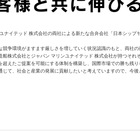
使用人人事について
に「先進海事システムデザイン共同研究講座」を2025年4月に設置
イテッド 株式会社の両社による新たな合弁会社「日本シップヤード株式会社（
て
な競争環境がますます厳しさを増していく状況認識のもと、両社の
制について
造船株式会社とジャパン マリンユナイテッド 株式会社が持つそれ
を超えたご提案を可能にする体制を構築し、国際市場での勝ち残り
環境対応大型原油タンカー・デザインコンセプト決定
通じて、社会と産業の発展に貢献したいと考えていますので、今後
設計本部 ISO9001認証取得のお知らせ
模液化CO
海上輸送の実現に向けて標準化を進める低圧液化CO
輸送船
2
2
模液化CO
海上輸送の実現に向けて液化CO
輸送船の標準仕様・標準船
2
2
輸送船が船級符号「Machinery room Safety for Ammonia(M