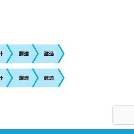
23を受賞
風車向け専用船構想のAiP認証取得について