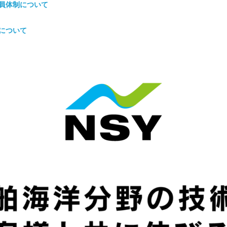
役員体制について
動について
」で世界最大級コンテナ船建造プロジェクトが紹介されます
用人人事異動について
用人人事異動について
配置「MISAGO」の概念設計を完了
級協会から、LNG・アンモニア燃料Type Bタンク向けスプレー式防熱
輸送船・新燃料船等の標準設計スキームに関する覚書締結について
2
正について